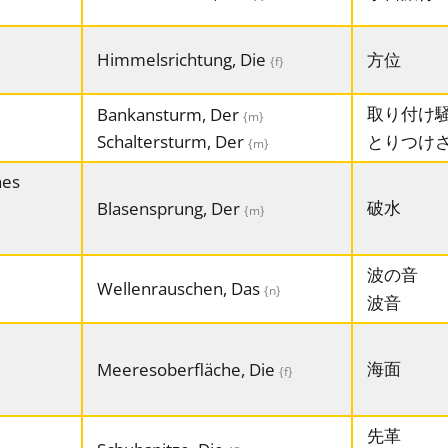
Himmelsrichtung, Die
方位
{f}
取り付け
Bankansturm, Der
{m}
Schaltersturm, Der
とりつけ
{m}
es
破水
Blasensprung, Der
{m}
波の音
Wellenrauschen, Das
{n}
波音
海面
Meeresoberfläche, Die
{f}
先革