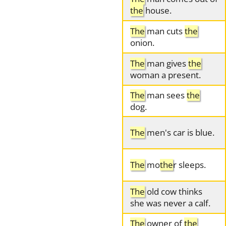
the
house.
The
man cuts
the
onion.
The
man gives
the
woman a present.
The
man sees
the
dog.
The
men's car is blue.
The
mo
the
r sleeps.
The
old cow thinks
she was never a calf.
The
owner of
the