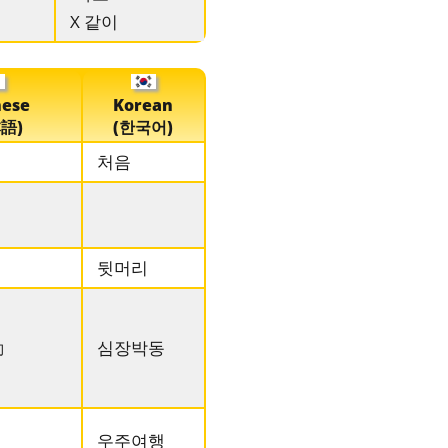
X 같이
nese
Korean
語)
(한국어)
처음
뒷머리
動
심장박동
우주여행