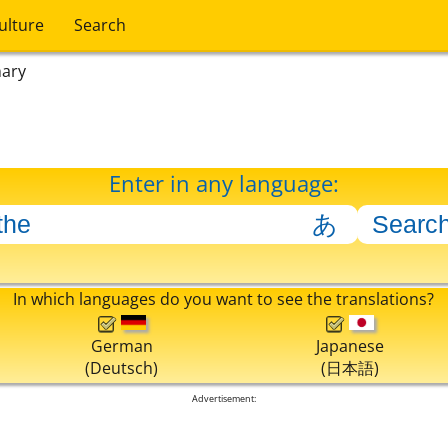
ulture
Search
nary
Enter in any language:
In which languages do you want to see the translations?
German
Japanese
(Deutsch)
(日本語)
Advertisement: