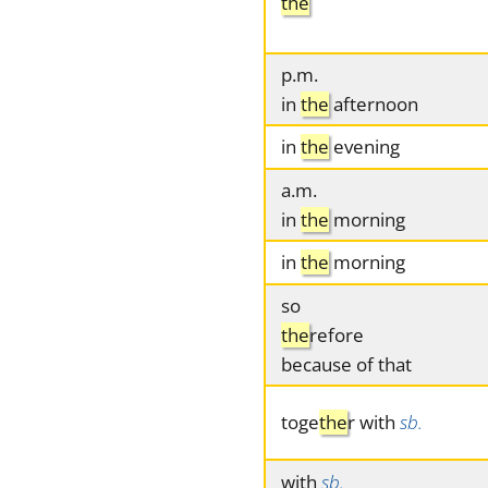
the
p.m.
in
the
afternoon
in
the
evening
a.m.
in
the
morning
in
the
morning
so
the
refore
because of that
toge
the
r with
sb.
with
sb.