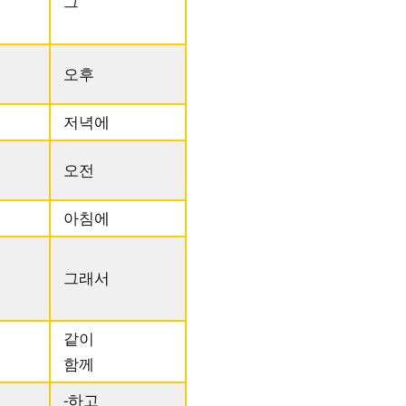
그
오후
저녁에
오전
아침에
그래서
같이
함께
-하고