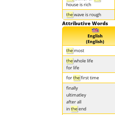
house is rich
the
wave is rough
Attributive Words
English
(English)
the
most
the
whole life
for life
for
the
first time
finally
ultimatley
after all
in
the
end