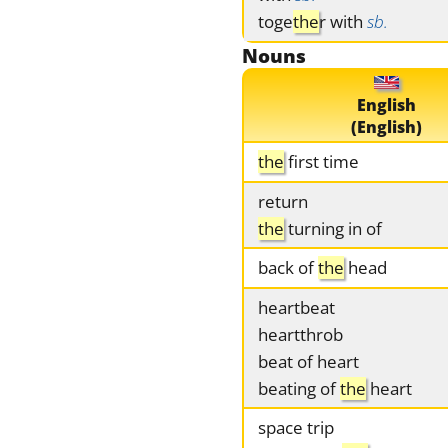
toge
the
r with
sb.
Nouns
English
(English)
the
first time
return
the
turning in of
back of
the
head
heartbeat
heartthrob
beat of heart
beating of
the
heart
space trip