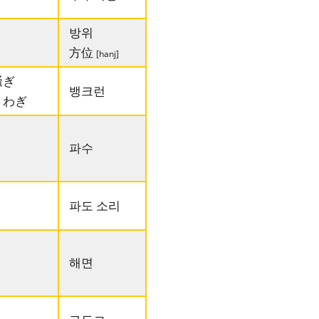
방위
方位
[hanj]
騒ぎ
뱅크런
さわぎ
파수
파도 소리
해면