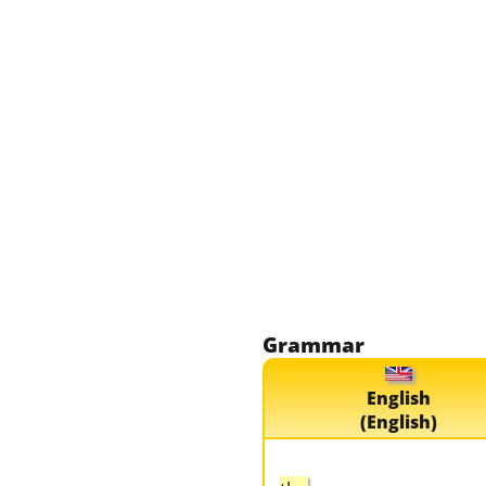
Grammar
English
(English)