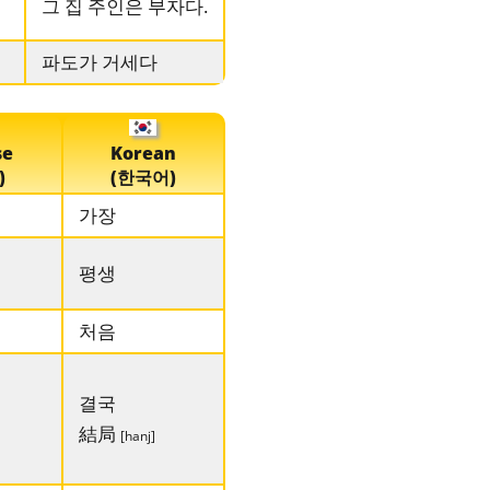
그 집 주인은 부자다.
파도가 거세다
se
Korean
)
(한국어)
가장
평생
처음
결국
結局
[hanj]