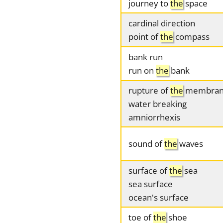
journey to
the
space
cardinal direction
point of
the
compass
bank run
run on
the
bank
rupture of
the
membran
water breaking
amniorrhexis
sound of
the
waves
surface of
the
sea
sea surface
ocean's surface
toe of
the
shoe