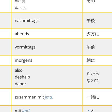
その
die
{f}
das
{n}
nachmittags
午後
abends
夕方に
vormittags
午前
morgens
朝に
also
だから
deshalb
なので
daher
zusammen mit
jmd.
一緒に
～
と
mit
jmd.