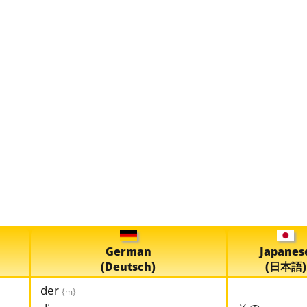
German
Japanes
(Deutsch)
(日本語)
der
{m}