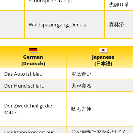
Schuhspitze, Die
{f}
先飾り革
森林浴
Waldspaziergang, Der
{m}
German
Japanese
(Deutsch)
(日本語)
Das Auto ist blau.
車は青い。
Der Hund schläft.
犬が寝る。
Der Zweck heiligt die
嘘も方便。
Mittel.
その男性は家から出てく
Der Mann kommt aus