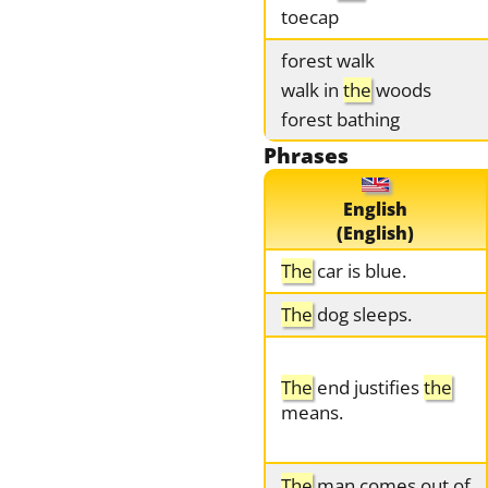
toecap
forest walk
walk in
the
woods
forest bathing
Phrases
English
(English)
The
car is blue.
The
dog sleeps.
The
end justifies
the
means.
The
man comes out of