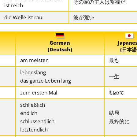
その家の主人は裕福だ。
ist reich.
die Welle ist rau
波が荒い
German
Japane
(Deutsch)
(日本語
am meisten
最も
lebenslang
一生
das ganze Leben lang
zum ersten Mal
初めて
schließlich
結局
endlich
schlussendlich
最終的に
letztendlich