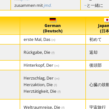
zusammen mit
jmd.
~
と一緒に
German
Japa
(Deutsch)
(日本
erste Mal, Das
初めて
{n}
Rückgabe, Die
返却
{f}
Hinterkopf, Der
後頭部
{m}
Herzschlag, Der
{m}
Herzaktion, Die
心臓の鼓
{f}
Herztätigkeit, Die
{f}
Weltraumreise, Die
宇宙旅行
{f}