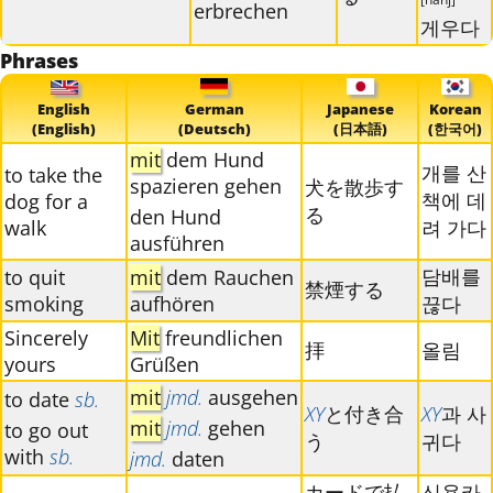
erbrechen
게우다
Phrases
English
German
Japanese
Korean
(English)
(Deutsch)
(日本語)
(한국어)
mit
dem Hund
개를 산
to take the
spazieren gehen
犬を散歩す
책에 데
dog for a
る
den Hund
walk
려 가다
ausführen
담배를
to quit
mit
dem Rauchen
禁煙する
smoking
aufhören
끊다
Sincerely
Mit
freundlichen
拝
올림
yours
Grüßen
mit
jmd.
ausgehen
to date
sb.
XY
と付き合
XY
과 사
mit
jmd.
gehen
to go out
う
귀다
with
sb.
jmd.
daten
カードで払
신용카