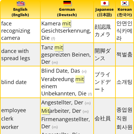
English
German
Japanese
Korean
(English)
(Deutsch)
(日本語)
(한국어)
안면인
face
Kamera
mit
顔認識
recognizing
Gesichtserkennung,
식카메
カメラ
camera
Die
라
{f}
Tanz
mit
開脚ダ
dance with
쩍벌춤
gespreizten Beinen,
spread legs
ンス
Der
{m}
Blind Date, Das
{n}
ブライ
Verabredung
mit
ンドデ
소개팅
blind date
einem
ート
Unbekannten, Die
{f}
Angestellter, Der
{m}
종업원
employee
Mit
arbeiter, Der
{m}
会社員
직원
clerk
Firmenangestellter,
Der
worker
회사원
{m}