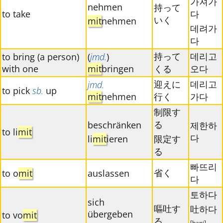
가져가
nehmen
持って
to take
다
いく
mit
nehmen
데려가
다
持って
데리고
to bring (a person)
(
jmd.
)
with one
mit
bringen
くる
오다
迎えに
데리고
jmd.
to pick
sb.
up
mit
nehmen
行く
가다
制限す
る
beschränken
제한하
to li
mit
다
li
mit
ieren
限定す
る
빠뜨리
省く
to o
mit
auslassen
다
토하다
sich
嘔吐す
吐하다
übergeben
to vo
mit
る
[hanj]