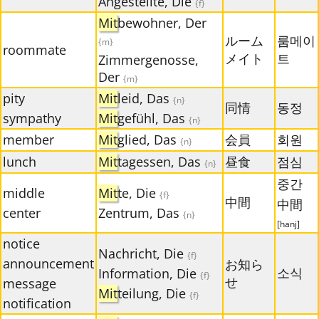
Angestellte, Die
{f}
Mit
bewohner, Der
ルーム
룸메이
{m}
roommate
メイト
트
Zimmergenosse,
Der
{m}
pity
Mit
leid, Das
{n}
同情
동정
sympathy
Mit
gefühl, Das
{n}
member
Mit
glied, Das
会員
회원
{n}
lunch
Mit
tagessen, Das
昼食
점심
{n}
중간
middle
Mit
te, Die
{f}
中間
中間
center
Zentrum, Das
{n}
[hanj]
notice
Nachricht, Die
{f}
announcement
お知ら
소식
Information, Die
{f}
せ
message
Mit
teilung, Die
{f}
notification