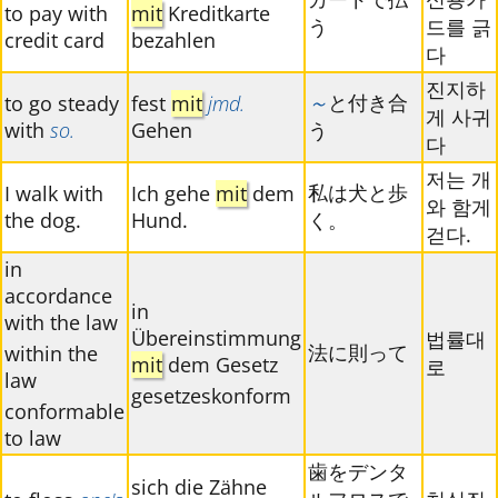
to pay with
mit
Kreditkarte
う
드를 긁
credit card
bezahlen
다
진지하
～
と付き合
to go steady
fest
mit
jmd.
게 사귀
with
so.
Gehen
う
다
저는 개
私は犬と歩
I walk with
Ich gehe
mit
dem
와 함게
the dog.
Hund.
く。
걷다.
in
accordance
in
with the law
Übereinstimmung
법률대
法に則って
within the
mit
dem Gesetz
로
law
gesetzeskonform
conformable
to law
歯をデンタ
sich die Zähne