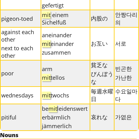
gefertigt
안짱다리
mit
einem
内股の
pigeon‐toed
Sichelfuß
의
against each
aneinander
other
お互い
서로
mit
einander
next to each
zusammen
other
貧乏な
빈곤한
arm
poor
びんぼう
mit
tellos
가난한
な
毎週水曜
수요일마
wednesdays
mit
twochs
日
다
be
mit
leidenswert
哀れな
가엾은
pitiful
erbärmlich
jämmerlich
Nouns