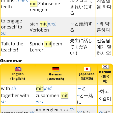
ルフロスで
치실질
to floss
one's
mit
Zahnseide
teeth
きれいにす
을 하다
reinigen
る
to engage
～
と婚約す
~
와 약
sich
mit
jmd.
oneself to
Verloben
る
혼하다
sb.
先生に話し
선생님
Talk to the
Sprich
mit
dem
てくださ
에게 말
teacher!
Lehrer!
い！
하세요!
Grammar
Korean
English
Japanese
German
(한국
(English)
(日本語)
(Deutsch)
어)
～
と
with
sb.
mit
jmd.
-하고
together with
zusammen
mit
~
と一緒
X 같이
sb.
jmd.
に
im Vergleich zu
XY
XY
より
XY
보다