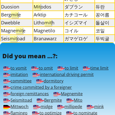
Duosion
Mit
odos
ダブラン
듀란
Berg
mit
e
Arktip
カチコール
꽁어름
Dwebble
Litho
mit
h
イシズマイ
돌살이
Magne
mit
e
Magnetilo
コイル
코일
Seis
mit
oad
Branawarz
ガマゲロゲ
두빅굴
Did you mean ...?:
to vomit
to omit
to limit
time limit
imitation
international driving permit
committee
dormitory
crime committed by a foreigner
foreign remittances
Magnemite
Seismitoad
Bergmite
Mito
Mittwoch
midge
millipede
mink
flamingo
to optimize
to nominate