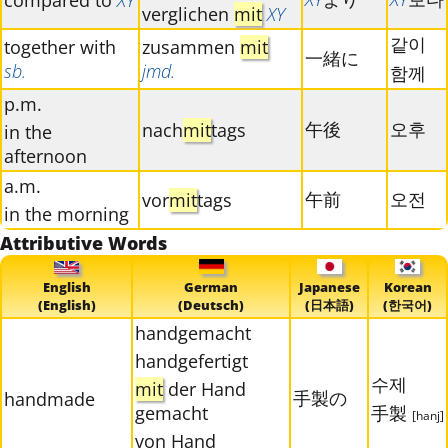
compared to
XY
verglichen
mit
XY
같이
together with
zusammen
mit
一緒に
sb.
jmd.
함께
p.m.
午後
오후
nach
mit
tags
in the
afternoon
a.m.
午前
오전
vor
mit
tags
in the morning
Attributive Words
English
German
Japanese
Korean
(English)
(Deutsch)
(日本語)
(한국어)
handgemacht
handgefertigt
수제
mit
der Hand
手製の
handmade
gemacht
手製
[hanj]
von Hand