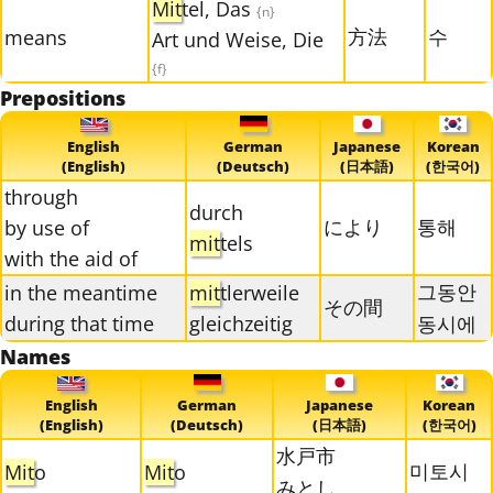
Mit
tel, Das
{n}
方法
수
means
Art und Weise, Die
{f}
Prepositions
English
German
Japanese
Korean
(English)
(Deutsch)
(日本語)
(한국어)
through
durch
により
통해
by use of
mit
tels
with the aid of
그동안
in the meantime
mit
tlerweile
その間
during that time
gleichzeitig
동시에
Names
English
German
Japanese
Korean
(English)
(Deutsch)
(日本語)
(한국어)
水戸市
미토시
Mit
o
Mit
o
みとし