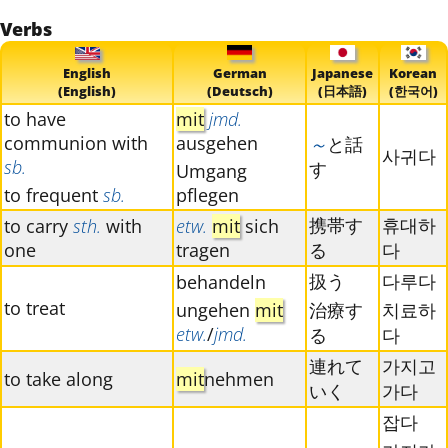
Verbs
English
German
Japanese
Korean
(English)
(Deutsch)
(日本語)
(한국어)
to have
mit
jmd.
communion with
ausgehen
～
と話
사귀다
sb.
す
Umgang
to frequent
sb.
pflegen
携帯す
휴대하
to carry
sth.
with
etw.
mit
sich
one
tragen
る
다
扱う
다루다
behandeln
to treat
ungehen
mit
治療す
치료하
etw.
/
jmd.
る
다
連れて
가지고
to take along
mit
nehmen
いく
가다
잡다