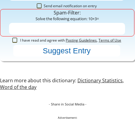
Send email notification on entry
Spam-Filter:
Solve the following equation: 10+3=
I have read and agree with
Posting Guidelines
,
Terms of Use
Learn more about this dictionary:
Dictionary Statistics
,
Word of the day
- Share in Social Media -
Advertisement: