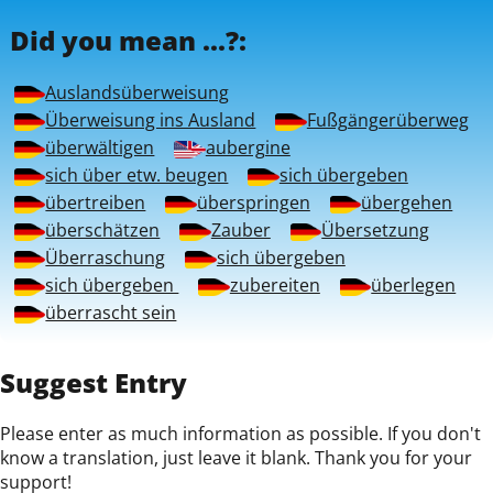
Did you mean ...?:
Auslandsüberweisung
Überweisung ins Ausland
Fußgängerüberweg
überwältigen
aubergine
sich über etw. beugen
sich übergeben
übertreiben
überspringen
übergehen
überschätzen
Zauber
Übersetzung
Überraschung
sich übergeben
sich übergeben 
zubereiten
überlegen
überrascht sein
Suggest Entry
Please enter as much information as possible. If you don't
know a translation, just leave it blank. Thank you for your
support!