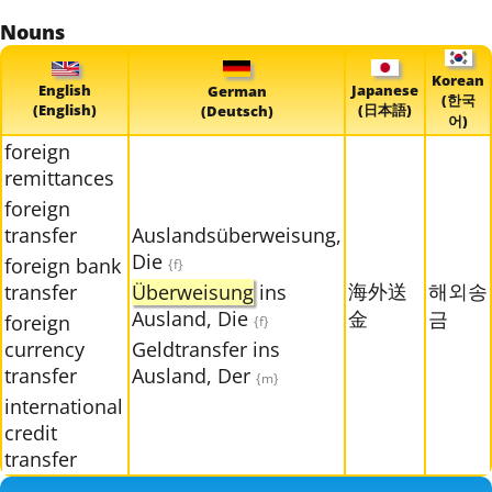
Nouns
Korean
English
Japanese
German
(한국
(English)
(日本語)
(Deutsch)
어)
foreign
remittances
foreign
transfer
Auslandsüberweisung,
Die
foreign bank
{f}
海外送
해외송
transfer
Überweisung
ins
Ausland, Die
金
금
foreign
{f}
currency
Geldtransfer ins
transfer
Ausland, Der
{m}
international
credit
transfer