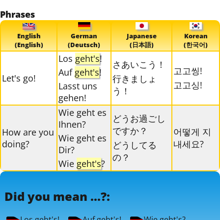
Phrases
English
German
Japanese
Korean
(English)
(Deutsch)
(日本語)
(한국어)
Los
geht's
!
さあいこう！
고고씽!
Auf
geht's
!
Let's go!
行きましょ
고고싱!
Lasst uns
う！
gehen!
Wie geht es
どうお過ごし
Ihnen?
ですか？
어떻게 지
How are you
Wie geht es
doing?
내세요?
どうしてる
Dir?
の？
Wie
geht's
?
Did you mean ...?:
Los geht's!
Auf geht's!
Wie geht's?