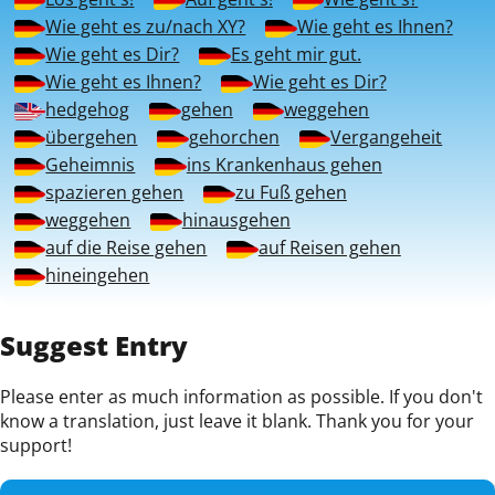
Wie geht es zu/nach XY?
Wie geht es Ihnen?
Wie geht es Dir?
Es geht mir gut.
Wie geht es Ihnen?
Wie geht es Dir?
hedgehog
gehen
weggehen
übergehen
gehorchen
Vergangeheit
Geheimnis
ins Krankenhaus gehen
spazieren gehen
zu Fuß gehen
weggehen
hinausgehen
auf die Reise gehen
auf Reisen gehen
hineingehen
Suggest Entry
Please enter as much information as possible. If you don't
know a translation, just leave it blank. Thank you for your
support!