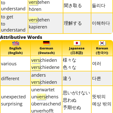
vers
tehen
to
聞き取る
들리다
understand
hören
to get
vers
tehen
理解する
이해하다
to
kapieren
understand
Attributive Words
English
German
Japanese
Korean
(English)
(Deutsch)
(日本語)
(한국어)
様々な
vers
chieden
여러
various
vers
chiedene
色々な
anders
違う
다른
different
vers
chieden
unerwartet
思いがけない
뜻밖의
unexpected
un
vers
ehens
思わぬ
surprising
überraschend
예상 밖의
予期せぬ
unverhofft