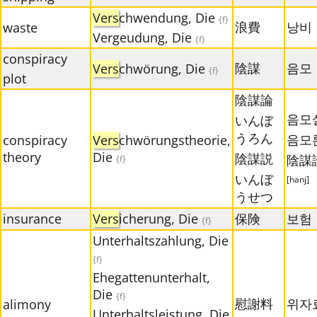
Vers
chwendung, Die
{f}
浪費
낭비
waste
Vergeudung, Die
{f}
conspiracy
陰謀
음모
Vers
chwörung, Die
{f}
plot
陰謀論
음모
いんぼ
うろん
음모
conspiracy
Vers
chwörungstheorie,
theory
Die
陰謀説
陰謀
{f}
いんぼ
[hanj]
うせつ
insurance
Vers
icherung, Die
保険
보험
{f}
Unterhaltszahlung, Die
{f}
Ehegattenunterhalt,
Die
{f}
慰謝料
위자
alimony
Unterhaltsleistung, Die