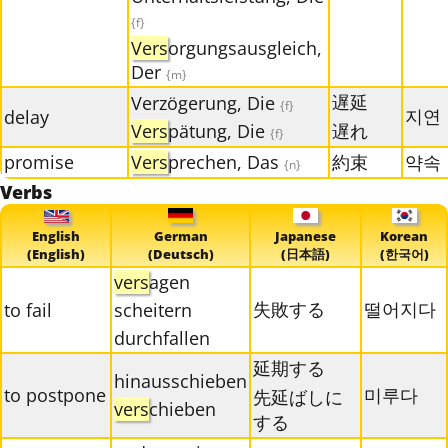
{f}
Vers
orgungsausgleich,
Der
{m}
遅延
Verzögerung, Die
{f}
지연
delay
Vers
pätung, Die
遅れ
{f}
promise
Vers
prechen, Das
約束
약속
{n}
Verbs
English
German
Japanese
Korean
(English)
(Deutsch)
(日本語)
(한국어)
vers
agen
失敗する
떨어지다
to fail
scheitern
durchfallen
延期する
hinausschieben
to postpone
미루다
先延ばしに
vers
chieben
する