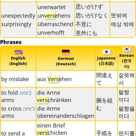
思いがけず
unerwartet
思いがけなく
뜻밖에
unexpectedly
un
vers
ehens
surprisingly
überraschend
不意に
예상 밖에
unverhofft
意外にも
Phrases
Korean
English
Japanese
German
(한국
(English)
(日本語)
(Deutsch)
어)
間違え
잘못해
by mistake
aus
Vers
ehen
て
서
팔짱
to fold
one's
die Arme
끼다
arms
vers
chränken
腕を組
む
to cross
one's
die Arme
팔짱을
arms
übereinanderschlagen
끼다
einen Brief
vers
chicken
手紙を
편지를
to send a