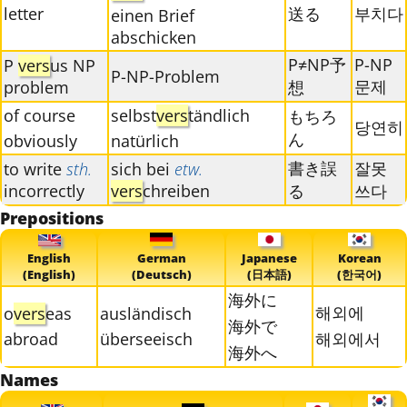
letter
送る
부치다
einen Brief
abschicken
P≠NP予
P-NP
P
vers
us NP
P-NP-Problem
문제
problem
想
of course
selbst
vers
tändlich
もちろ
당연히
ん
obviously
natürlich
書き誤
잘못
to write
sth.
sich bei
etw.
incorrectly
vers
chreiben
る
쓰다
Prepositions
English
German
Japanese
Korean
(English)
(Deutsch)
(日本語)
(한국어)
海外に
해외에
o
vers
eas
ausländisch
海外で
abroad
überseeisch
해외에서
海外へ
Names