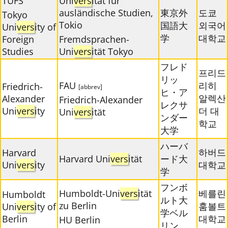
TUFS
Uni
vers
ität für
ausländische Studien,
東京外
도쿄
Tokyo
Tokio
国語大
외국어
Uni
vers
ity of
学
대학교
Foreign
Fremdsprachen-
Studies
Uni
vers
ität Tokyo
フレド
프리드
リッ
FAU
리히
Friedrich-
[abbrev]
ヒ・ア
알렉산
Alexander
Friedrich-Alexander
レクサ
Uni
vers
ity
더 대
Uni
vers
ität
ンダー
학교
大学
ハーバ
하버드
Harvard
Harvard Uni
vers
ität
ード大
Uni
vers
ity
대학교
学
フンボ
Humboldt-Uni
vers
ität
베를린
Humboldt
ルト大
zu Berlin
훔볼트
Uni
vers
ity of
学ベル
Berlin
대학교
HU Berlin
リン