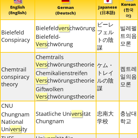
Korean
English
Japanese
German
(한국
(English)
(日本語)
(Deutsch)
어)
ビーレ
Bielefeld
vers
chwörung
빌레펠
フェル
Bielefeld
트의음
Bielefeld-
Conspiracy
トの陰
모론
Vers
chwörung
謀
Chemtrails
Vers
chwörungstheorie
ケム・
켐트레
Chemtrail
トレイ
Chemikalienstreifen
일의음
conspiracy
Vers
chwörungstheorie
ルの陰
theory
모론
謀
Giftwolken
Vers
chwörungstheorie
CNU
忠南大
충남대
Staatliche Uni
vers
ität
Chungnam
Chungnam
学校
학교
National
Uni
vers
ity