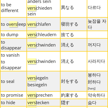
anders sein
to be
異なる
다르다
vers
chieden
different
sein
늦잠을 자
寝坊する
to o
vers
leep
vers
chlafen
다
to dump
vers
chleudern
捨てる
to
消える
꺼지다
vers
chwinden
disappear
to vanish
消える
사라지다
vers
chwinden
to
disappear
봉하다
vers
iegeln
封をする
to seal
封하다
besiegeln
[hanj]
to promise
vers
prechen
約束する
약속하다
to hide
vers
tecken
隠す
숨다