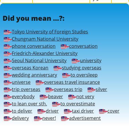
Did you mean ...?:
Tokyo University of Foreign Studies
Chungnam National University
phone conversation
conversation
Friedrich-Alexander University
Seoul National University
university
overseas Korean
studying overseas
wedding anniversary
to oversleep
universe
overseas travel insurance
trip overseas
overseas trip
silver
everybody
beaver
not very
to lean over sth.
to overestimate
to deliver
driver
taxi driver
cover
delivery
never!
advertisement