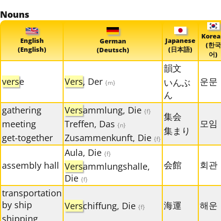
Nouns
Korea
English
Japanese
German
(한국
(English)
(日本語)
(Deutsch)
어)
韻文
vers
e
Vers
, Der
운문
いんぶ
{m}
ん
gathering
Vers
ammlung, Die
{f}
集会
모임
meeting
Treffen, Das
{n}
集まり
get-together
Zusammenkunft, Die
{f}
Aula, Die
{f}
会館
회관
assembly hall
Vers
ammlungshalle,
Die
{f}
transportation
by ship
海運
해운
Vers
chiffung, Die
{f}
shipping