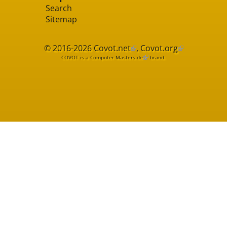
Search
Sitemap
© 2016-2026
Covot.net
,
Covot.org
COVOT is a
Computer-Masters.de
brand.