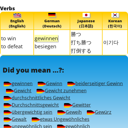
Verbs
English
German
Japanese
Korean
(English)
(Deutsch)
(日本語)
(한국어)
勝つ
to win
gewinnen
打ち勝つ
이기다
to defeat
besiegen
打倒する
Did you mean ...?:
gewinnen
Gewinn
beiderseitiger Gewinn
Gewicht
Gewicht zunehmen
durchschnittliches Gewicht
Durchschnittsgewicht
Gewitter
übergewichtig sein
Geweih
Gewürz
Gewalt
etwas Ungewöhnliches
ungewöhnlich sein
gewöhnlich