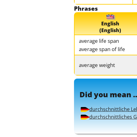
Phrases
English
(English)
average life span
average span of life
average weight
Did you mean ..
durchschnittliche Le
durchschnittliches 