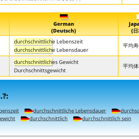
German
Jap
(Deutsch)
(日
durchschnittlich
e Lebenszeit
平均寿
durchschnittlich
e Lebensdauer
durchschnittlich
es Gewicht
平均体
Durchschnittsgewicht
.?:
benszeit
durchschnittliche Lebensdauer
durchsc
Gewicht
durchschnittlich
durchschnittlich sein