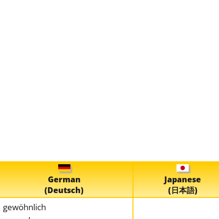
German
Japanese
(Deutsch)
(日本語)
gewöhnlich