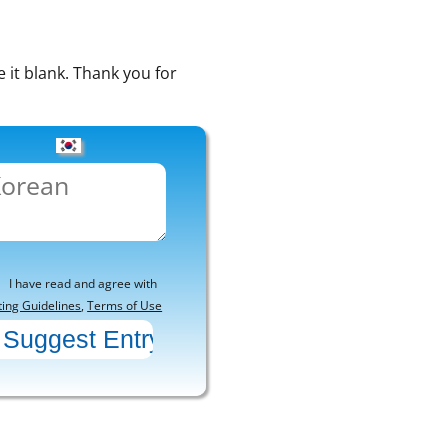
e it blank. Thank you for
I have read and agree with
ting Guidelines
,
Terms of Use