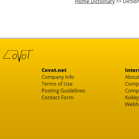
Home Dictionary
>> Dictio
Covot.net
Inter
Company Info
About
Terms of Use
Compu
Posting Guidelines
Compu
Contact Form
Kokky
Webh