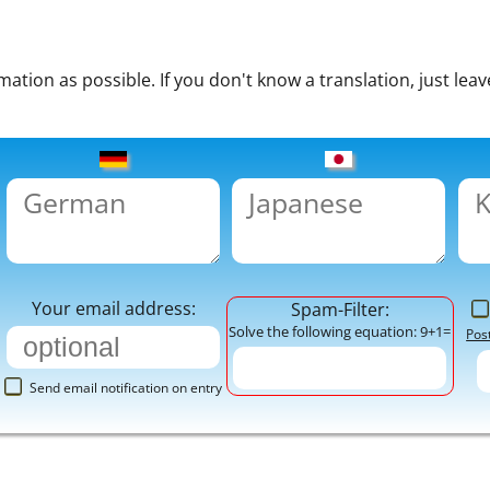
tion as possible. If you don't know a translation, just leav
Your email address:
Spam-Filter:
Solve the following equation: 9+1=
Pos
Send email notification on entry