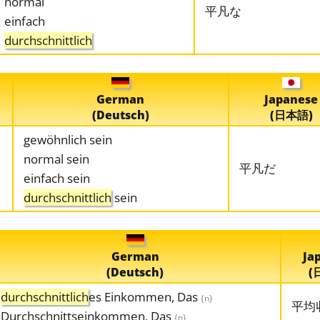
normal
平凡な
einfach
durchschnittlich
German
Japanese
(Deutsch)
(日本語)
gewöhnlich sein
normal sein
平凡だ
einfach sein
durchschnittlich
sein
German
Ja
(Deutsch)
(
durchschnittlich
es Einkommen, Das
{n}
平均
Durchschnittseinkommen, Das
{n}