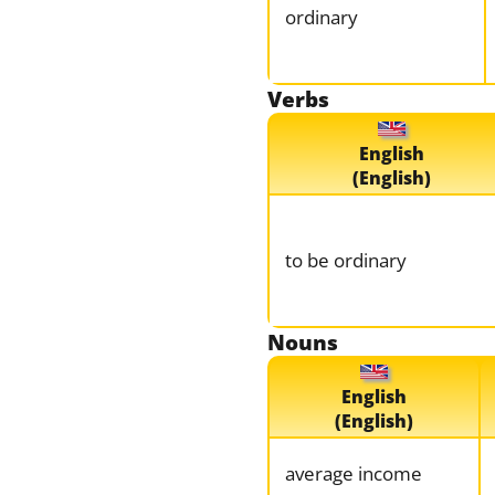
ordinary
Verbs
English
(English)
to be ordinary
Nouns
English
(English)
average income