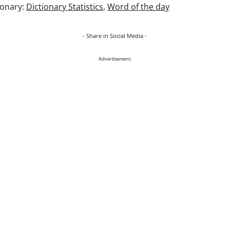
ionary:
Dictionary Statistics
,
Word of the day
- Share in Social Media -
Advertisement: