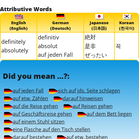
Attributive Words
English
German
Japanese
Korean
(English)
(Deutsch)
(日本語)
(한국어)
絶対
definitiv
definitely
absolut
是非
꼭
absolutely
auf jeden Fall
ぜったい
Did you mean ...?:
auf jeden Fall
sich auf jds. Seite schlagen
auf etw. Zählen
darauf hinweisen
auf die Reise gehen
auf Reisen gehen
auf Geschäftsreise gehen
auf dem Bett liegen
auf einem Stuhl sitzen
eine Flasche auf den Tisch stellen
darauf bestehen
auf etw. bestehen