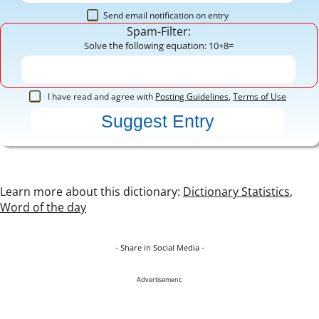
Send email notification on entry
Spam-Filter:
Solve the following equation: 10+8=
I have read and agree with
Posting Guidelines
,
Terms of Use
Learn more about this dictionary:
Dictionary Statistics
,
Word of the day
- Share in Social Media -
Advertisement: