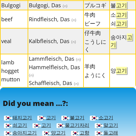
Bulgogi
Bulgogi, Das
プルコギ
불
고기
{n}
牛肉
소
고기
beef
Rindfleisch, Das
{n}
ビーフ
쇠
고기
仔牛肉
송아지
고
veal
Kalbfleisch, Das
こうしに
{n}
기
く
Lammfleisch, Das
{n}
lamb
羊肉
Hammelfleisch, Das
양
고기
hogget
ようにく
{n}
mutton
Schaffleisch, Das
{n}
Did you mean ...?:
돼지고기
고기
불고기
소고기
쇠고기
고기
물고기자리
말고기
송아지고기
양고기
고향
돌고래