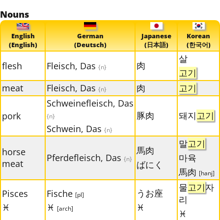
Nouns
English
German
Japanese
Korean
(English)
(Deutsch)
(日本語)
(한국어)
살
肉
flesh
Fleisch, Das
{n}
고기
meat
Fleisch, Das
肉
고기
{n}
Schweinefleisch, Das
豚肉
돼지
고기
pork
{n}
Schwein, Das
{n}
말
고기
馬肉
horse
Pferdefleisch, Das
마육
{n}
meat
ばにく
馬肉
[hanj]
물
고기
자
うお座
Pisces
Fische
[pl]
리
♓
♓
♓
[arch]
♓