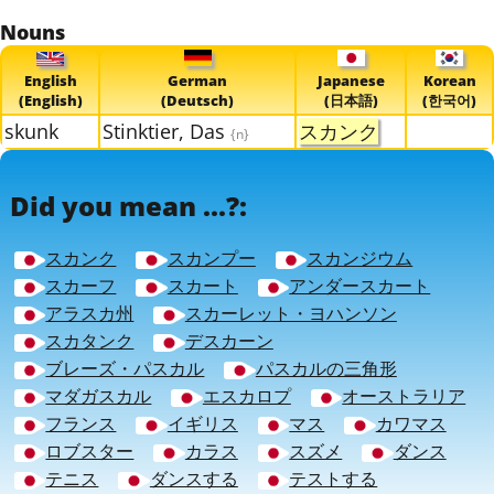
Nouns
English
German
Japanese
Korean
(English)
(Deutsch)
(日本語)
(한국어)
skunk
Stinktier, Das
スカンク
{n}
Did you mean ...?:
スカンク
スカンプー
スカンジウム
スカーフ
スカート
アンダースカート
アラスカ州
スカーレット・ヨハンソン
スカタンク
デスカーン
ブレーズ・パスカル
パスカルの三角形
マダガスカル
エスカロプ
オーストラリア
フランス
イギリス
マス
カワマス
ロブスター
カラス
スズメ
ダンス
テニス
ダンスする
テストする