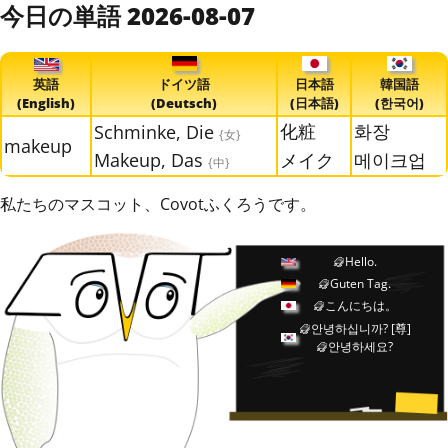
今日の単語 2026-08-07
英語
ドイツ語
日本語
韓国語
(English)
(Deutsch)
(日本語)
(한국어)
化粧
화장
Schminke, Die
{女}
makeup
Makeup, Das
メイク
메이크업
{中}
私たちのマスコット、Covotふくろうです。
Hello.
Guten Tag.
こんにちは。
안녕하십니까?
[尊]
안녕하세요?