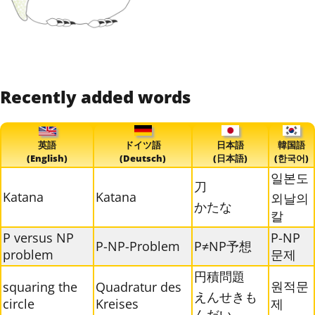
Recently added words
英語
ドイツ語
日本語
韓国語
(English)
(Deutsch)
(日本語)
(한국어)
일본도
刀
Katana
Katana
외날의
かたな
칼
P versus NP
P-NP
P-NP-Problem
P≠NP予想
problem
문제
円積問題
원적문
squaring the
Quadratur des
えんせきも
circle
Kreises
제
んだい