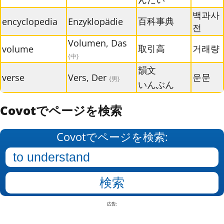
백과사
百科事典
encyclopedia
Enzyklopädie
전
Volumen, Das
取引高
거래량
volume
{中}
韻文
운문
verse
Vers, Der
{男}
いんぶん
Covotでページを検索
Covotでページを検索:
広告: