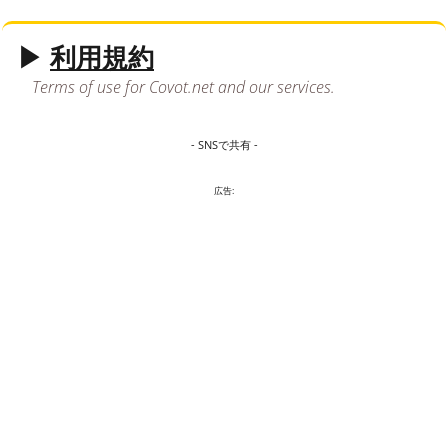
▶
利用規約
Terms of use for Covot.net and our services.
- SNSで共有 -
広告: