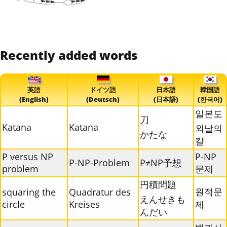
Recently added words
英語
ドイツ語
日本語
韓国語
(English)
(Deutsch)
(日本語)
(한국어)
일본도
刀
Katana
Katana
외날의
かたな
칼
P versus NP
P-NP
P-NP-Problem
P≠NP予想
problem
문제
円積問題
원적문
squaring the
Quadratur des
えんせきも
circle
Kreises
제
んだい