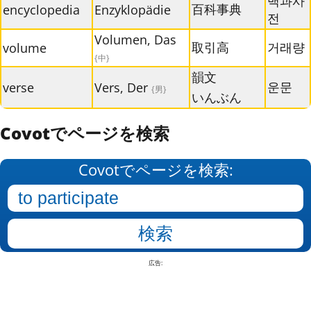
백과사
百科事典
encyclopedia
Enzyklopädie
전
Volumen, Das
取引高
거래량
volume
{中}
韻文
운문
verse
Vers, Der
{男}
いんぶん
Covotでページを検索
Covotでページを検索:
広告: