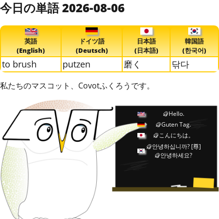
今日の単語 2026-08-06
英語
ドイツ語
日本語
韓国語
(English)
(Deutsch)
(日本語)
(한국어)
to brush
putzen
磨く
닦다
私たちのマスコット、Covotふくろうです。
Hello.
Guten Tag.
こんにちは。
안녕하십니까?
[尊]
안녕하세요?