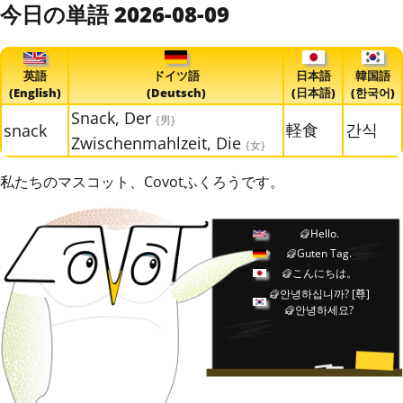
今日の単語 2026-08-09
英語
ドイツ語
日本語
韓国語
(English)
(Deutsch)
(日本語)
(한국어)
Snack, Der
{男}
軽食
간식
snack
Zwischenmahlzeit, Die
{女}
私たちのマスコット、Covotふくろうです。
Hello.
Guten Tag.
こんにちは。
안녕하십니까?
[尊]
안녕하세요?