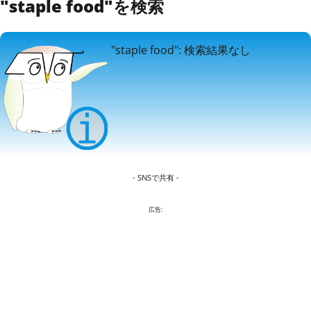
"staple food"を検索
"staple food": 検索結果なし
- SNSで共有 -
広告: