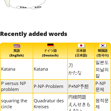
Recently added words
英語
ドイツ語
日本語
韓国語
(English)
(Deutsch)
(日本語)
(한국어)
일본도
刀
Katana
Katana
외날의
かたな
칼
P versus NP
P-NP
P-NP-Problem
P≠NP予想
problem
문제
円積問題
원적문
squaring the
Quadratur des
えんせきも
circle
Kreises
제
んだい