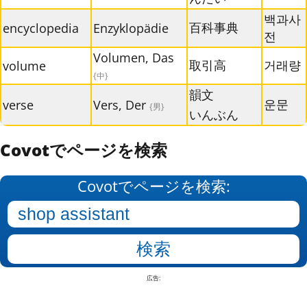
백과사
百科事典
encyclopedia
Enzyklopädie
전
Volumen, Das
取引高
거래량
volume
{中}
韻文
운문
verse
Vers, Der
{男}
いんぶん
Covotでページを検索
Covotでページを検索:
広告: