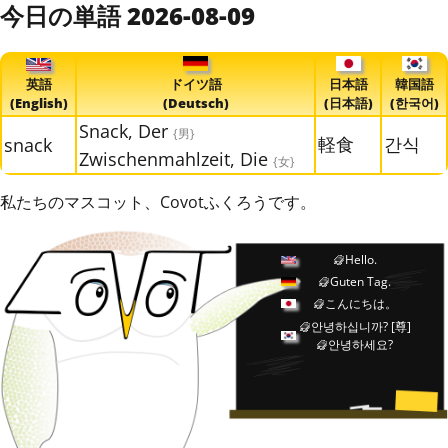
今日の単語 2026-08-09
英語
ドイツ語
日本語
韓国語
(English)
(Deutsch)
(日本語)
(한국어)
Snack, Der
{男}
軽食
간식
snack
Zwischenmahlzeit, Die
{女}
私たちのマスコット、Covotふくろうです。
Hello.
Guten Tag.
こんにちは。
안녕하십니까?
[尊]
안녕하세요?