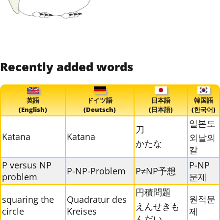
Recently added words
英語
ドイツ語
日本語
韓国語
(English)
(Deutsch)
(日本語)
(한국어)
일본도
刀
Katana
Katana
외날의
かたな
칼
P versus NP
P-NP
P-NP-Problem
P≠NP予想
problem
문제
円積問題
원적문
squaring the
Quadratur des
えんせきも
circle
Kreises
제
んだい