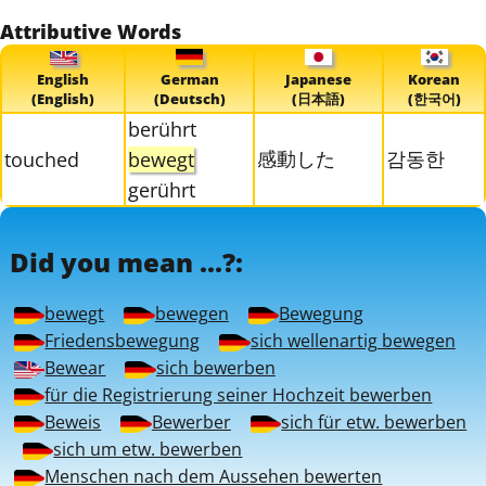
Attributive Words
English
German
Japanese
Korean
(English)
(Deutsch)
(日本語)
(한국어)
berührt
感動した
감동한
touched
bewegt
gerührt
Did you mean ...?:
bewegt
bewegen
Bewegung
Friedensbewegung
sich wellenartig bewegen
Bewear
sich bewerben
für die Registrierung seiner Hochzeit bewerben
Beweis
Bewerber
sich für etw. bewerben
sich um etw. bewerben
Menschen nach dem Aussehen bewerten