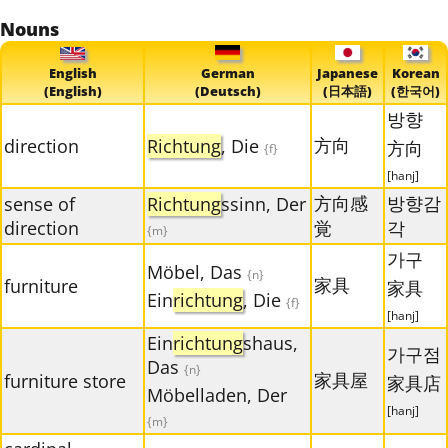
Nouns
English
German
Japanese
Korean
(English)
(Deutsch)
(日本語)
(한국어)
방향
方向
direction
Richtung
, Die
方向
{f}
[hanj]
方向感
방향감
sense of
Richtung
ssinn, Der
direction
覚
각
{m}
가구
Möbel, Das
{n}
家具
furniture
家具
Ein
richtung
, Die
{f}
[hanj]
Ein
richtung
shaus,
가구점
Das
{n}
家具屋
furniture store
家具店
Möbelladen, Der
[hanj]
{m}