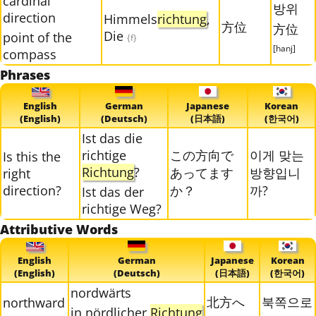
cardinal
방위
direction
Himmels
richtung
,
方位
方位
Die
point of the
{f}
[hanj]
compass
Phrases
English
German
Japanese
Korean
(English)
(Deutsch)
(日本語)
(한국어)
Ist das die
richtige
この方向で
이게 맞는
Is this the
Richtung
?
あってます
방향입니
right
direction?
か？
까?
Ist das der
richtige Weg?
Attributive Words
English
German
Japanese
Korean
(English)
(Deutsch)
(日本語)
(한국어)
nordwärts
北方へ
북쪽으로
northward
in nördlicher
Richtung