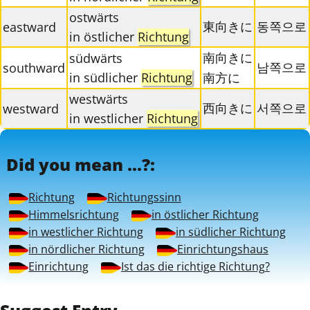
ostwärts
東向きに
동쪽으로
eastward
in östlicher
Richtung
南向きに
südwärts
남쪽으로
southward
in südlicher
Richtung
南方に
westwärts
西向きに
서쪽으로
westward
in westlicher
Richtung
Did you mean ...?:
Richtung
Richtungssinn
Himmelsrichtung
in östlicher Richtung
in westlicher Richtung
in südlicher Richtung
in nördlicher Richtung
Einrichtungshaus
Einrichtung
Ist das die richtige Richtung?