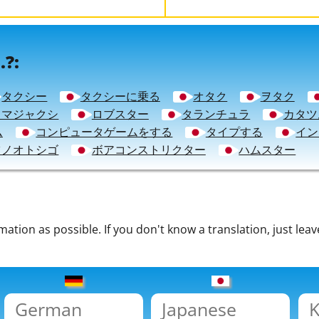
.?:
タクシー
タクシーに乗る
オタク
ヲタク
タマジャクシ
ロブスター
タランチュラ
カタツ
ム
コンピュータゲームをする
タイプする
イン
ツノオトシゴ
ボアコンストリクター
ハムスター
tion as possible. If you don't know a translation, just leav