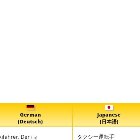
German
Japanese
(Deutsch)
(日本語)
xifahrer, Der
タクシー運転手
{m}