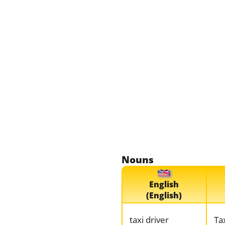
Nouns
English
(English)
taxi driver
Ta