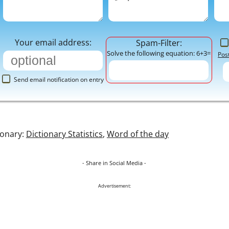
Your email address:
Spam-Filter:
Solve the following equation: 6+3=
Pos
Send email notification on entry
ionary:
Dictionary Statistics
,
Word of the day
- Share in Social Media -
Advertisement: