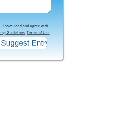
I have read and agree with
ting Guidelines
,
Terms of Use