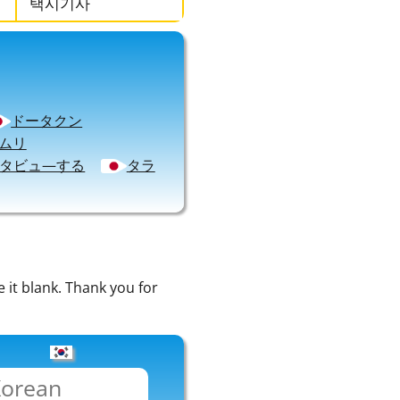
택시기사
ドータクン
ムリ
タビュ―する
タラ
e it blank. Thank you for