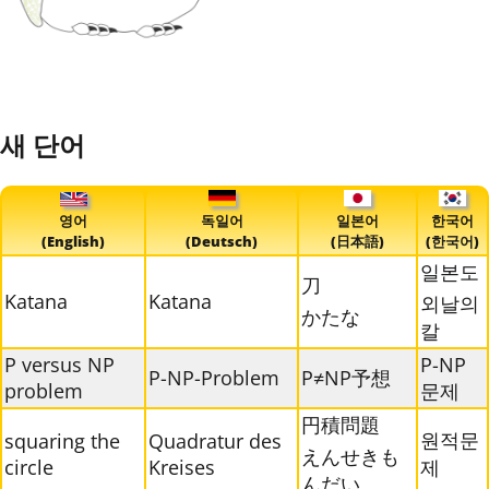
새 단어
영어
독일어
일본어
한국어
(English)
(Deutsch)
(日本語)
(한국어)
일본도
刀
Katana
Katana
외날의
かたな
칼
P versus NP
P-NP
P-NP-Problem
P≠NP予想
problem
문제
円積問題
원적문
squaring the
Quadratur des
えんせきも
circle
Kreises
제
んだい