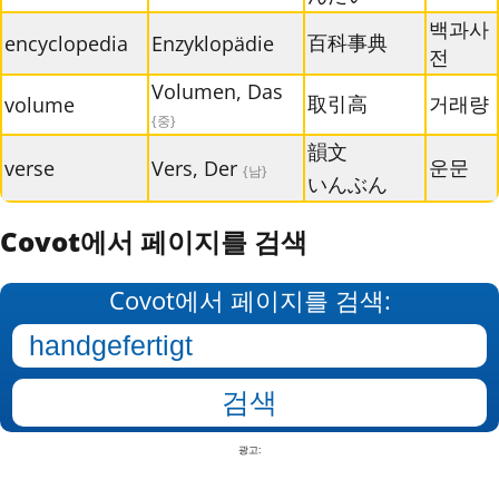
백과사
百科事典
encyclopedia
Enzyklopädie
전
Volumen, Das
取引高
거래량
volume
{중}
韻文
운문
verse
Vers, Der
{남}
いんぶん
Covot에서 페이지를 검색
Covot에서 페이지를 검색:
광고: