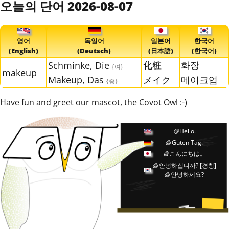
오늘의 단어 2026-08-07
영어
독일어
일본어
한국어
(English)
(Deutsch)
(日本語)
(한국어)
化粧
화장
Schminke, Die
{여}
makeup
Makeup, Das
メイク
메이크업
{중}
Have fun and greet our mascot, the Covot Owl :-)
Hello.
Guten Tag.
こんにちは。
안녕하십니까?
[경칭]
안녕하세요?