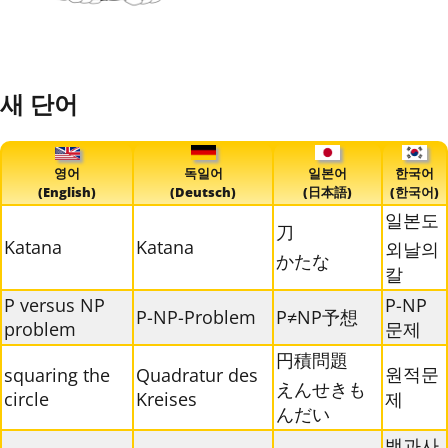
새 단어
영어
독일어
일본어
한국어
(English)
(Deutsch)
(日本語)
(한국어)
일본도
刀
Katana
Katana
외날의
かたな
칼
P versus NP
P-NP
P-NP-Problem
P≠NP予想
problem
문제
円積問題
원적문
squaring the
Quadratur des
えんせきも
circle
Kreises
제
んだい
백과사