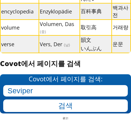
백과사
百科事典
encyclopedia
Enzyklopädie
전
Volumen, Das
取引高
거래량
volume
{중}
韻文
운문
verse
Vers, Der
{남}
いんぶん
Covot에서 페이지를 검색
Covot에서 페이지를 검색:
광고: