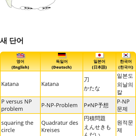
새 단어
영어
독일어
일본어
한국어
(English)
(Deutsch)
(日本語)
(한국어)
일본도
刀
Katana
Katana
외날의
かたな
칼
P versus NP
P-NP
P-NP-Problem
P≠NP予想
problem
문제
円積問題
원적문
squaring the
Quadratur des
えんせきも
circle
Kreises
제
んだい