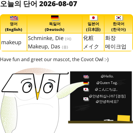
오늘의 단어 2026-08-07
영어
독일어
일본어
한국어
(English)
(Deutsch)
(日本語)
(한국어)
化粧
화장
Schminke, Die
{여}
makeup
Makeup, Das
メイク
메이크업
{중}
Have fun and greet our mascot, the Covot Owl :-)
Hello.
Guten Tag.
こんにちは。
안녕하십니까?
[경칭]
안녕하세요?