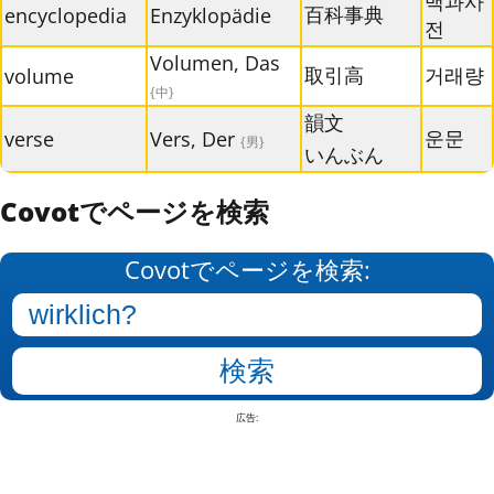
백과사
百科事典
encyclopedia
Enzyklopädie
전
Volumen, Das
取引高
거래량
volume
{中}
韻文
운문
verse
Vers, Der
{男}
いんぶん
Covotでページを検索
Covotでページを検索:
広告: