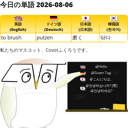
今日の単語 2026-08-06
英語
ドイツ語
日本語
韓国語
(English)
(Deutsch)
(日本語)
(한국어)
to brush
putzen
磨く
닦다
私たちのマスコット、Covotふくろうです。
Hello.
Guten Tag.
こんにちは。
안녕하십니까?
[尊]
안녕하세요?