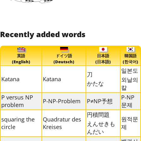
Recently added words
英語
ドイツ語
日本語
韓国語
(English)
(Deutsch)
(日本語)
(한국어)
일본도
刀
Katana
Katana
외날의
かたな
칼
P versus NP
P-NP
P-NP-Problem
P≠NP予想
problem
문제
円積問題
원적문
squaring the
Quadratur des
えんせきも
circle
Kreises
제
んだい