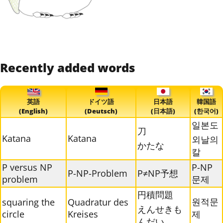
Recently added words
英語
ドイツ語
日本語
韓国語
(English)
(Deutsch)
(日本語)
(한국어)
일본도
刀
Katana
Katana
외날의
かたな
칼
P versus NP
P-NP
P-NP-Problem
P≠NP予想
problem
문제
円積問題
원적문
squaring the
Quadratur des
えんせきも
circle
Kreises
제
んだい