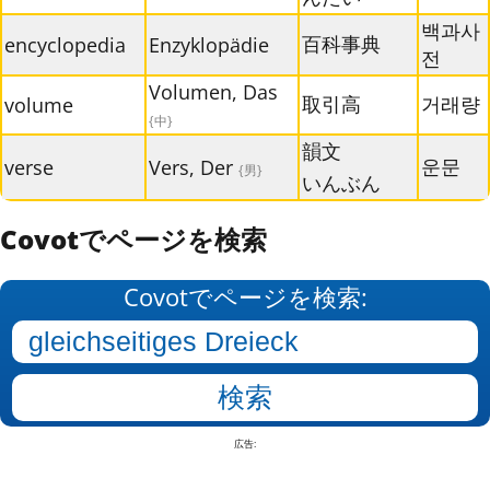
백과사
百科事典
encyclopedia
Enzyklopädie
전
Volumen, Das
取引高
거래량
volume
{中}
韻文
운문
verse
Vers, Der
{男}
いんぶん
Covotでページを検索
Covotでページを検索:
広告: