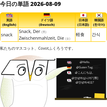
今日の単語 2026-08-09
英語
ドイツ語
日本語
韓国語
(English)
(Deutsch)
(日本語)
(한국어)
Snack, Der
{男}
軽食
간식
snack
Zwischenmahlzeit, Die
{女}
私たちのマスコット、Covotふくろうです。
Hello.
Guten Tag.
こんにちは。
안녕하십니까?
[尊]
안녕하세요?