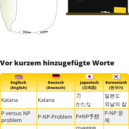
Vor kurzem hinzugefügte Worte
Englisch
Deutsch
Japanisch
Koreanisch
(English)
(Deutsch)
(日本語)
(한국어)
刀
일본도
Katana
Katana
かたな
외날의 칼
P-NP 문
P versus NP
P≠NP予想
P-NP-Problem
problem
제
円積問題