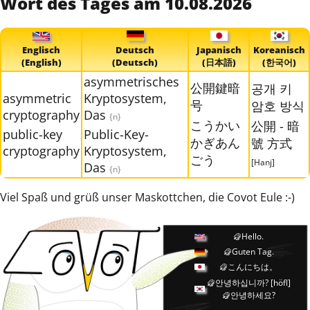
Wort des Tages am 10.08.2026
Englisch
Deutsch
Japanisch
Koreanisch
(English)
(Deutsch)
(日本語)
(한국어)
asymmetrisches
公開鍵暗
공개 키
asymmetric
Kryptosystem,
号
암호 방식
cryptography
Das
{n}
こうかい
公開 - 暗
public-key
Public-Key-
かぎあん
號 方式
cryptography
Kryptosystem,
ごう
[Hanj]
Das
{n}
Viel Spaß und grüß unser Maskottchen, die Covot Eule :-)
Hello.
Guten Tag.
こんにちは。
안녕하십니까?
[höfl]
안녕하세요?