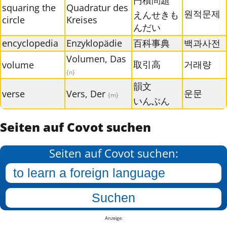
squaring the
Quadratur des
원적문제
えんせきも
circle
Kreises
んだい
encyclopedia
Enzyklopädie
百科事典
백과사전
Volumen, Das
取引高
거래량
volume
{n}
韻文
운문
verse
Vers, Der
{m}
いんぶん
Seiten auf Covot suchen
Seiten auf Covot suchen:
Anzeige: