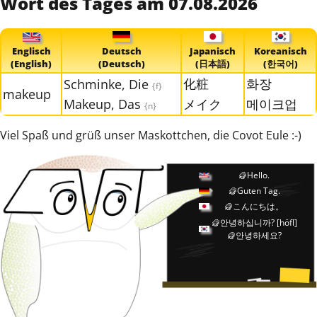
Wort des Tages am 07.08.2026
Englisch
Deutsch
Japanisch
Koreanisch
(English)
(Deutsch)
(日本語)
(한국어)
化粧
화장
Schminke, Die
{f}
makeup
Makeup, Das
メイク
메이크업
{n}
Viel Spaß und grüß unser Maskottchen, die Covot Eule :-)
Hello.
Guten Tag.
こんにちは。
안녕하십니까?
[höfl]
안녕하세요?