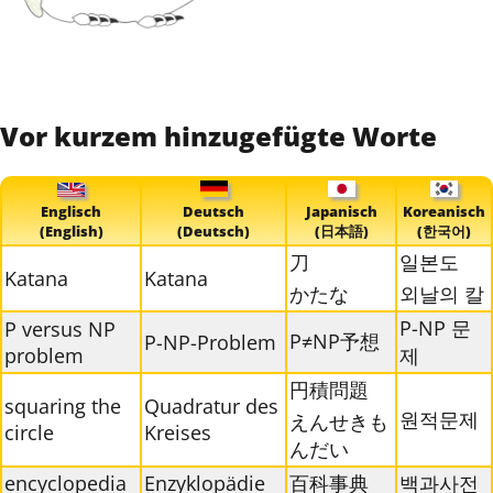
Vor kurzem hinzugefügte Worte
Englisch
Deutsch
Japanisch
Koreanisch
(English)
(Deutsch)
(日本語)
(한국어)
刀
일본도
Katana
Katana
かたな
외날의 칼
P-NP 문
P versus NP
P≠NP予想
P-NP-Problem
problem
제
円積問題
squaring the
Quadratur des
원적문제
えんせきも
circle
Kreises
んだい
encyclopedia
Enzyklopädie
百科事典
백과사전