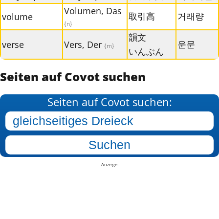
Volumen, Das
取引高
거래량
volume
{n}
韻文
운문
verse
Vers, Der
{m}
いんぶん
Seiten auf Covot suchen
Seiten auf Covot suchen:
Anzeige: